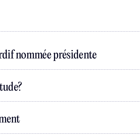
dif nommée présidente
itude?
ement