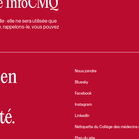
tre InfoCMQ
 : elle ne sera utilisée que
e, rappelons-le, vous pouvez
 en
Nous joindre
Bluesky
Facebook
Instagram
té.
LinkedIn
Nétiquette du Collège des médecins
Plan du site