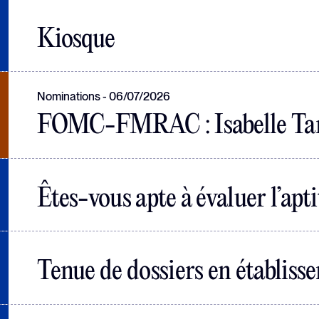
Kiosque
Nominations
06/07/2026
FOMC-FMRAC : Isabelle Tar
Êtes-vous apte à évaluer l’apt
Tenue de dossiers en établiss