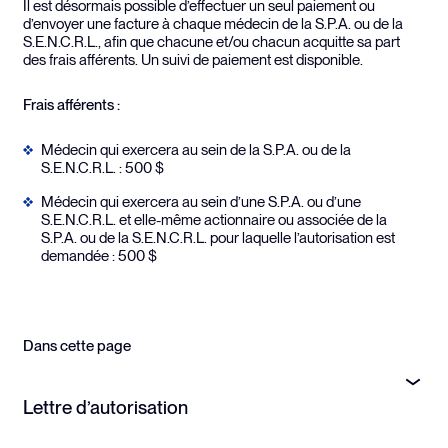
Il est désormais possible d’effectuer un seul paiement ou
d’envoyer une facture à chaque médecin de la S.P.A. ou de la
S.E.N.C.R.L., afin que chacune et/ou chacun acquitte sa part
des frais afférents. Un suivi de paiement est disponible.
Frais afférents :
Médecin qui exercera au sein de la S.P.A. ou de la
S.E.N.C.R.L. : 500 $
Médecin qui exercera au sein d’une S.P.A. ou d’une
S.E.N.C.R.L. et elle-même actionnaire ou associée de la
S.P.A. ou de la S.E.N.C.R.L. pour laquelle l’autorisation est
demandée : 500 $
Dans cette page
Lettre d’autorisation