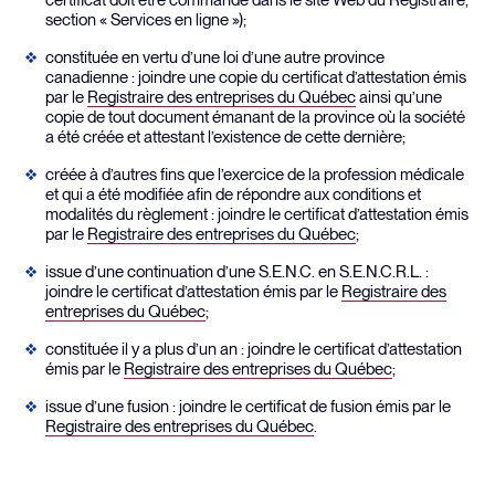
certificat doit être commandé dans le site Web du Registraire,
section « Services en ligne »);
constituée en vertu d’une loi d’une autre province
canadienne : joindre une copie du certificat d’attestation émis
par le
Registraire des entreprises du Québec
ainsi qu’une
copie de tout document émanant de la province où la société
a été créée et attestant l’existence de cette dernière;
créée à d’autres fins que l’exercice de la profession médicale
et qui a été modifiée afin de répondre aux conditions et
modalités du règlement : joindre le certificat d’attestation émis
par le
Registraire des entreprises du Québec
;
issue d’une continuation d’une S.E.N.C. en S.E.N.C.R.L. :
joindre le certificat d’attestation émis par le
Registraire des
entreprises du Québec
;
constituée il y a plus d’un an : joindre le certificat d’attestation
émis par le
Registraire des entreprises du Québec
;
issue d’une fusion : joindre le certificat de fusion émis par le
Registraire des entreprises du Québec
.