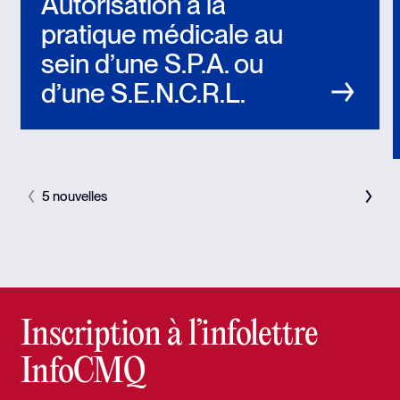
Autorisation à la
pratique médicale au
sein d’une S.P.A. ou
d’une S.E.N.C.R.L.
5 nouvelles
Inscription à l’infolettre
InfoCMQ