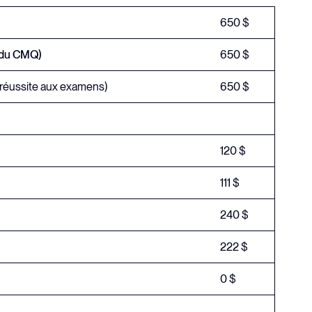
650 $
t du CMQ)
650 $
 (réussite aux examens)
650 $
120 $
111 $
240 $
222 $
0 $