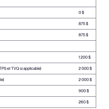
0 $
875 $
875 $
1 200 $
 TPS et TVQ si applicable)
2 000 $
le)
2 000 $
900 $
restrictif
260 $