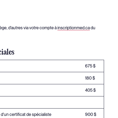
lège, d'autres via votre compte à
inscriptionmed.ca
du
ciales
675 $
180 $
405 $
d'un certificat de spécialiste
900 $