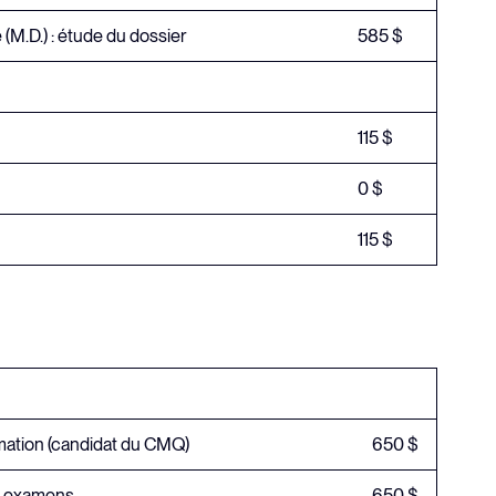
M.D.) : étude du dossier
585 $
115 $
0 $
115 $
rmation (candidat du CMQ)
650 $
ux examens
650 $