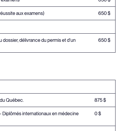
 (réussite aux examens)
650 $
u dossier, délivrance du permis et d'un
650 $
 de médecine du Québec.
875 $
c - Diplômés internationaux en médecine
0 $