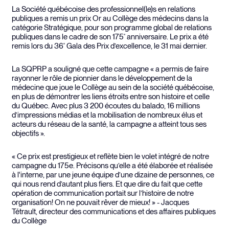
La Société québécoise des professionnel(le)s en relations
publiques a remis un prix Or au Collège des médecins dans la
catégorie Stratégique, pour son programme global de relations
publiques dans le cadre de son 175
anniversaire. Le prix a été
e
remis lors du 36
Gala des Prix d’excellence, le 31 mai dernier.
e
La SQPRP a souligné que cette campagne « a permis de faire
rayonner le rôle de pionnier dans le développement de la
médecine que joue le Collège au sein de la société québécoise,
en plus de démontrer les liens étroits entre son histoire et celle
du Québec. Avec plus 3 200 écoutes du balado, 16 millions
d’impressions médias et la mobilisation de nombreux élus et
acteurs du réseau de la santé, la campagne a atteint tous ses
objectifs ».
« Ce prix est prestigieux et reflète bien le volet intégré de notre
campagne du 175e. Précisons qu’elle a été élaborée et réalisée
à l'interne, par une jeune équipe d’une dizaine de personnes, ce
qui nous rend d’autant plus fiers. Et que dire du fait que cette
opération de communication portait sur l’histoire de notre
organisation! On ne pouvait rêver de mieux! » - Jacques
Tétrault, directeur des communications et des affaires publiques
du Collège