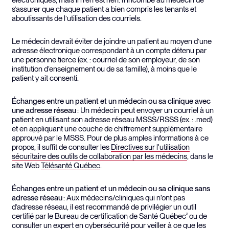
électroniques, mais il n’en est rien. Il incombe au médecin de
s’assurer que chaque patient a bien compris les tenants et
aboutissants de l’utilisation des courriels.
Le médecin devrait éviter de joindre un patient au moyen d’une
adresse électronique correspondant à un compte détenu par
une personne tierce (ex. : courriel de son employeur, de son
institution d’enseignement ou de sa famille), à moins que le
patient y ait consenti.
Échange
s entre un patient et un médecin ou sa clinique avec
une adresse réseau
: Un médecin peut envoyer un courriel à un
patient en utilisant son adresse réseau MSSS/RSSS (ex. : .med)
et en appliquant une couche de chiffrement supplémentaire
approuvé par le MSSS. Pour de plus amples informations à ce
propos, il suffit de consulter les
Directives sur l'utilisation
sécuritaire des outils de collaboration par les médecins
, dans le
site Web
Télésanté Québec
.
Échange
s entre un patient et un médecin ou sa clinique sans
adresse réseau
: Aux médecins/cliniques qui n’ont pas
d’adresse réseau, il est recommandé de privilégier un outil
certifié par le Bureau de certification de Santé Québec
ou de
2
consulter un expert en cybersécurité pour veiller à ce que les